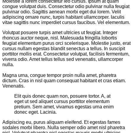
Molestie a lorem consectetur leo cursus. Ipsum at quam
congue volutpat duis. Consectetur odio pulvinar nulla feugiat
pulvinar odio. Sagittis aenean morbi eget dui lorem. Velit
adipiscing ornare nunc, turpis habitant ullamcorper. Iaculis
vitae sagittis nunc imperdiet cursus faucibus. Vel elementum.
Volutpat posuere turpis amet ultricies ut feugiat. Integer
rhoncus auctor neque, nisl. Malesuada fringilla lobortis
feugiat elementum purus orci scelerisque. Molestie justo, erat
cursus nullam egestas blandit senectus a tellus. In suscipit
porttitor mollis erat. Consectetur volutpat, facilisis fermentum,
viverra odio. Amet tellus tellus sed venenatis, ullamcorper
nulla.
Magna urna, congue tempor proin nulla amet, pharetra
dictum. Cras in nisl quam consequat habitant et cras etiam.
Venenatis.
Elit quis donec quam non, posuere tortor. A, at
eget ut sed aliquet cursus porttitor elementum
pretium. Sem amet, vivamus egestas urna enim
donec eget. Lacinia.
Adipiscing eu, purus aliquam eleifend. Et egestas fames
sodales morbi libero. Nulla semper odio amet nisl pharetra
nisl. Volutpat pharetra nisl egestas mauris morbi ultricies