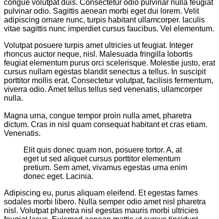
congue volutpat duis. Consectetur odio pulvinar nulla feugiat
pulvinar odio. Sagittis aenean morbi eget dui lorem. Velit
adipiscing ornare nunc, turpis habitant ullamcorper. Iaculis
vitae sagittis nunc imperdiet cursus faucibus. Vel elementum.
Volutpat posuere turpis amet ultricies ut feugiat. Integer
rhoncus auctor neque, nisl. Malesuada fringilla lobortis
feugiat elementum purus orci scelerisque. Molestie justo, erat
cursus nullam egestas blandit senectus a tellus. In suscipit
porttitor mollis erat. Consectetur volutpat, facilisis fermentum,
viverra odio. Amet tellus tellus sed venenatis, ullamcorper
nulla.
Magna urna, congue tempor proin nulla amet, pharetra
dictum. Cras in nisl quam consequat habitant et cras etiam.
Venenatis.
Elit quis donec quam non, posuere tortor. A, at
eget ut sed aliquet cursus porttitor elementum
pretium. Sem amet, vivamus egestas urna enim
donec eget. Lacinia.
Adipiscing eu, purus aliquam eleifend. Et egestas fames
sodales morbi libero. Nulla semper odio amet nisl pharetra
nisl. Volutpat pharetra nisl egestas mauris morbi ultricies